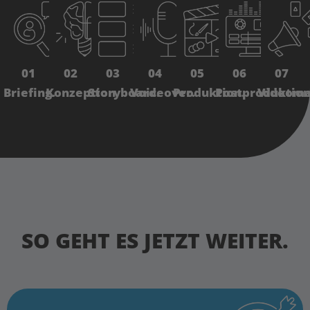
01
02
03
04
05
06
07
Briefing.
Konzeption.
Storyboard.
Voiceover.
Produktion.
Postproduktion
Videoma
SO GEHT ES JETZT WEITER.