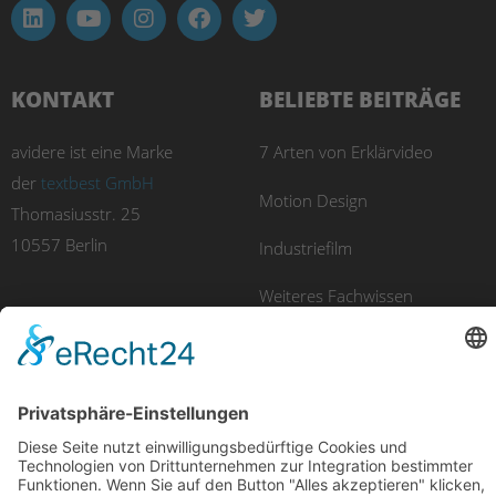
KONTAKT
BELIEBTE BEITRÄGE
avidere ist eine Marke
7 Arten von Erklärvideo
der
textbest GmbH
Motion Design
Thomasiusstr. 25
10557 Berlin
Industriefilm
Weiteres Fachwissen
UNSERE PRODUKTE
Imagefilm
Eventfilm
Erklärvideo
Luftaufnahmen