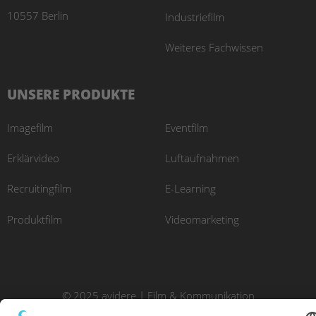
10557 Berlin
Industriefilm
Weiteres Fachwissen
UNSERE PRODUKTE
Imagefilm
Eventfilm
Erklärvideo
Luftaufnahmen
Recruitingfilm
E-Learning
Produktfilm
Videomarketing
© 2025 avidere | Film & Kommunikation
Impressum
Datenschutz