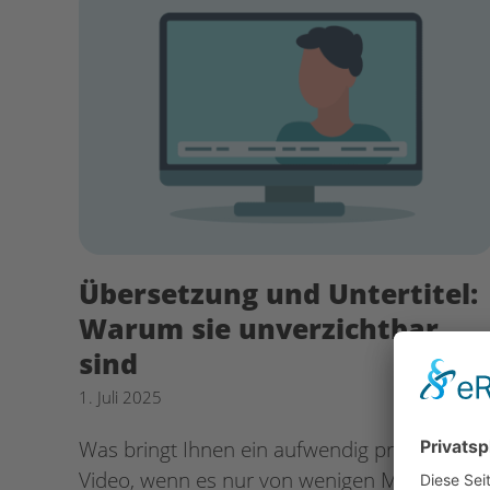
Übersetzung und Untertitel:
Warum sie unverzichtbar
sind
1. Juli 2025
Was bringt Ihnen ein aufwendig produziertes
Video, wenn es nur von wenigen Menschen