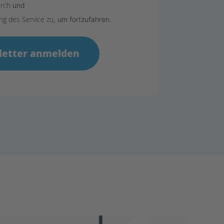
urch
und
ng des Service zu
, um fortzufahren.