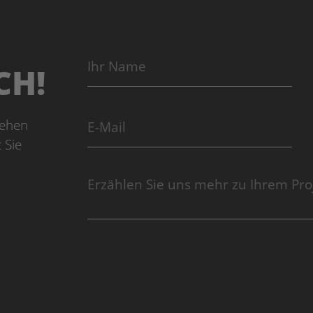
CH!
gehen
 Sie