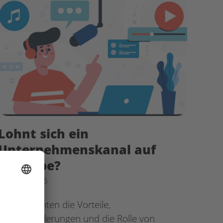
Lohnt sich ein
Unternehmenskanal auf
YouTube?
31. März 2025
Wir betrachten die Vorteile,
Herausforderungen und die Rolle von