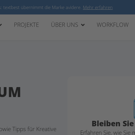
: textbest übernimmt die Marke avidere.
Mehr erfahren
PROJEKTE
ÜBER UNS
WORKFLOW
 UM
Bleiben Si
owie Tipps für Kreative
Erfahren Sie, wie Sie 