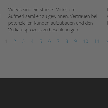
Videos sind ein starkes Mittel, um
d
Aufmerksamkeit zu gewinnen, Vertrauen bei
potenziellen Kunden aufzubauen und den
Verkaufsprozess zu beschleunigen.
1
2
3
4
5
6
7
8
9
10
11
N