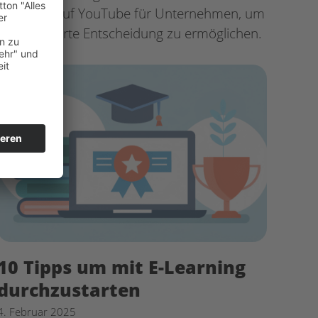
Werbung auf YouTube für Unternehmen, um
eine fundierte Entscheidung zu ermöglichen.
10 Tipps um mit E-Learning
durchzustarten
4. Februar 2025