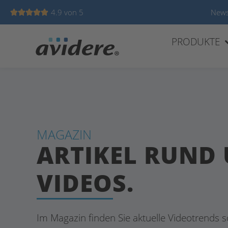
4.9 von 5
News





PRODUKTE
MAGAZIN
ARTIKEL RUND
VIDEOS.
Im Magazin finden Sie aktuelle Videotrends s