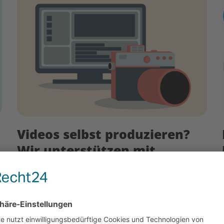
Videos selbst produzieren?
Wir unterstützen mit
Teilproduktionen
5. Mai 2025
Haben Sie ein kleines Budget, möchten aber
trotzdem groß rauskommen? In diesem