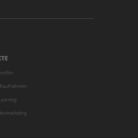
KTE
entfilm
ftaufnahmen
Learning
deomarketing