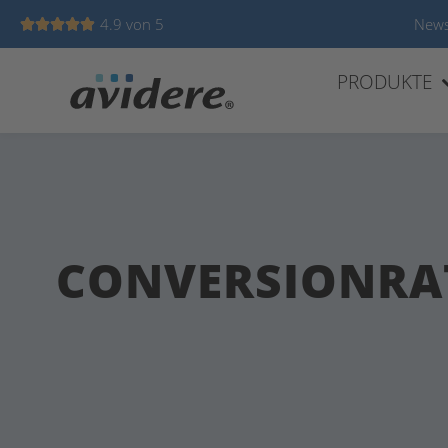
4.9 von 5
News





PRODUKTE
CONVERSIONRATE