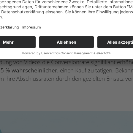
utet dies, dass 200 Käufer den Umsatz von 100.000 € 
ate – etwa auf 2,2 % – würde den Umsatz um 10.000 €
ungen an der Website oder durch die Nutzung von Vid
 CONVERSIONRATE STEIGERT
dung von Videos die Conversionrate signifikant erhöh
85 % wahrscheinlicher
, einen Kauf zu tätigen. Beka
 ihre Abschlussraten durch den gezielten Einsatz vo