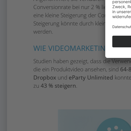
Conversionrate bei nur 2 % liegt, bede
eine kleine Steigerung der Conversionr
Steigerung könnte durch kleine Anpass
werden.
WIE VIDEOMARKETING IHRE
Studien haben gezeigt, dass die Verwen
die ein Produktvideo ansehen, sind
64-
Dropbox
und
eParty Unlimited
konnten
zu
43 % steigern
.