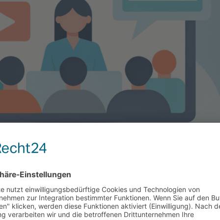
UR VERANSCHAULICHUNG:
t für 500 € und haben monatlich 10.000 Website-Bes