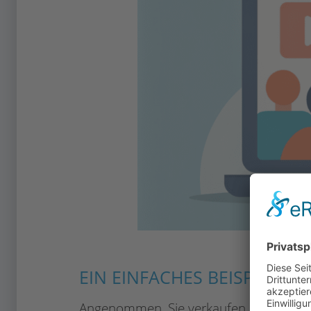
EIN EINFACHES BEISPIEL Z
Angenommen, Sie verkaufen ein Produk