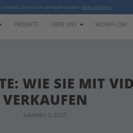
: textbest übernimmt die Marke avidere.
Mehr erfahren
PROJEKTE
ÜBER UNS
WORKFLOW
: WIE SIE MIT VI
VERKAUFEN
Julia
März 3, 2025