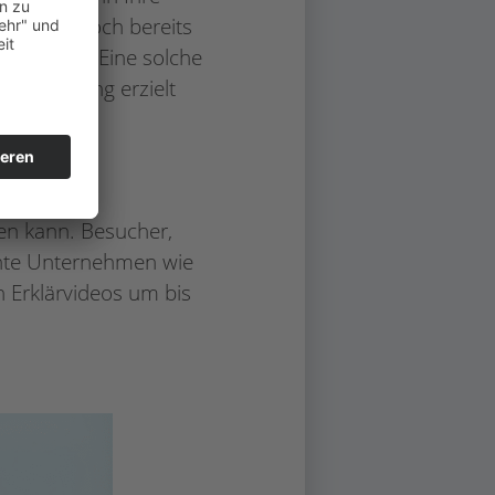
bringen. Doch bereits
 erhöhen. Eine solche
eomarketing erzielt
en kann. Besucher,
nnte Unternehmen wie
n Erklärvideos um bis