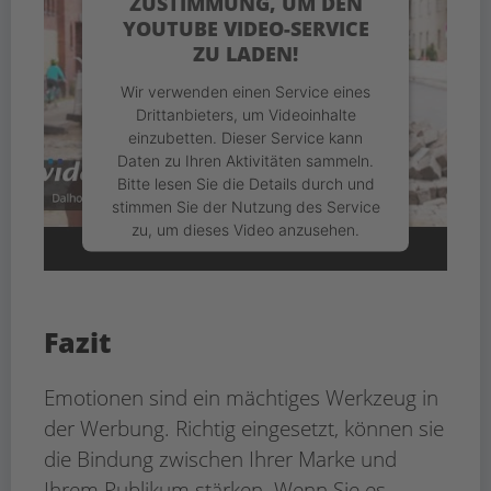
ZUSTIMMUNG, UM DEN
YOUTUBE VIDEO-SERVICE
ZU LADEN!
Wir verwenden einen Service eines
Drittanbieters, um Videoinhalte
einzubetten. Dieser Service kann
Daten zu Ihren Aktivitäten sammeln.
Bitte lesen Sie die Details durch und
stimmen Sie der Nutzung des Service
zu, um dieses Video anzusehen.
Mehr Informationen
Fazit
Akzeptieren
Usercentrics Consent
powered by
Emotionen sind ein mächtiges Werkzeug in
Management Platform
eRecht24
&
der Werbung. Richtig eingesetzt, können sie
die Bindung zwischen Ihrer Marke und
Ihrem Publikum stärken. Wenn Sie es