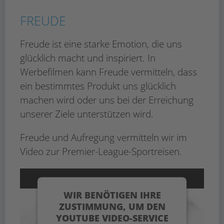
Mehr Informationen
FREUDE
Akzeptieren
Usercentrics Consent
powered by
Freude ist eine starke Emotion, die uns
Management Platform
eRecht24
&
glücklich macht und inspiriert. In
Werbefilmen kann Freude vermitteln, dass
ein bestimmtes Produkt uns glücklich
machen wird oder uns bei der Erreichung
unserer Ziele unterstützen wird.
Freude und Aufregung vermitteln wir im
Video zur Premier-League-Sportreisen.
WIR BENÖTIGEN IHRE
ZUSTIMMUNG, UM DEN
YOUTUBE VIDEO-SERVICE