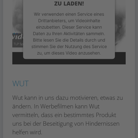
ZU LADEN!
Wir verwenden einen Service eines
Drittanbieters, um Videoinhalte
einzubetten. Dieser Service kann
Daten zu Ihren Aktivitäten sammeln.
Bitte lesen Sie die Details durch und
stimmen Sie der Nutzung des Service
zu, um dieses Video anzusehen.
Mehr Informationen
WUT
Akzeptieren
Usercentrics Consent
powered by
Wut kann in uns dazu motivieren, etwas zu
Management Platform
eRecht24
&
ändern. In Werbefilmen kann Wut
vermitteln, dass ein bestimmtes Produkt
uns bei der Beseitigung von Hindernissen
helfen wird.