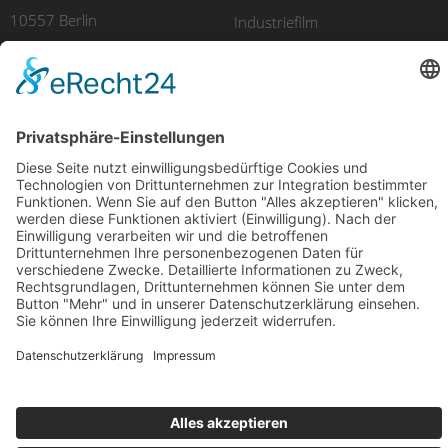
10557 Berlin
Industriefilm
Weiteres Fachwissen
UNSERE PRODUKTE
Imagefilm
Eventfilm
Erklärvideo
Luftaufnahmen
Recruitingfilm
E-Learning
Produktfilm
Videomarketing
© 2025 avidere | Film & Kommunikation
Impressum
Datenschutz