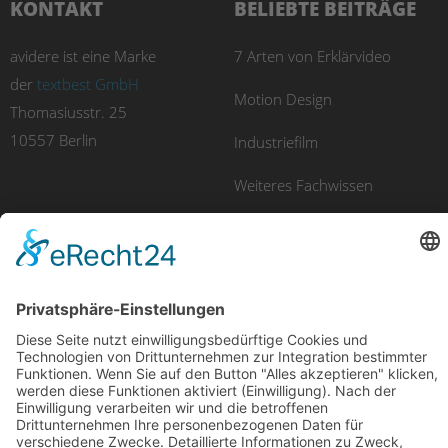
KONTAKT
BELIEBTE BEITRÄGE
avidere ist eine Marke
7 Arten von Erklärvideo
der
textbest GmbH
Motion Design
Thomasiusstr. 25
10557 Berlin
Industriefilm
Weiteres Fachwissen
UNSERE PRODUKTE
Imagefilm
Eventfilm
Erklärvideo
Luftaufnahmen
Recruitingfilm
E-Learning
Produktfilm
Videomarketing