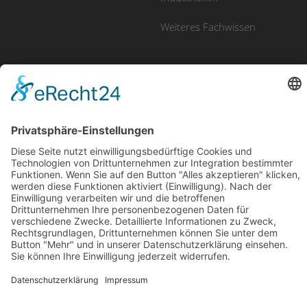
Weiteres Fachwissen
UNSERE PRODUKTE
Imagefilm
Eventfilm
Erklärvideo
Luftaufnahmen
Recruitingfilm
E-Learning
Produktfilm
Videomarketing
© 2025 avidere | Film & Kommunikation
Impressum
Datenschutz
Design & Code
kube.studio