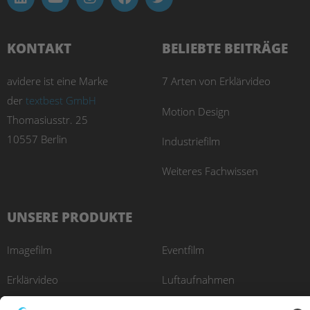
KONTAKT
BELIEBTE BEITRÄGE
avidere ist eine Marke
7 Arten von Erklärvideo
der
textbest GmbH
Motion Design
Thomasiusstr. 25
10557 Berlin
Industriefilm
Weiteres Fachwissen
UNSERE PRODUKTE
Imagefilm
Eventfilm
Erklärvideo
Luftaufnahmen
Recruitingfilm
E-Learning