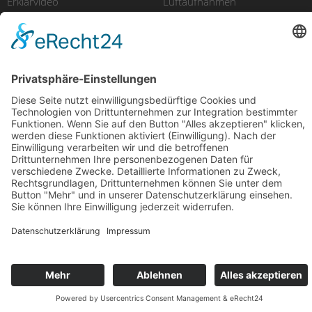
Erklärvideo
Luftaufnahmen
Recruitingfilm
E-Learning
Produktfilm
Videomarketing
© 2025 avidere | Film & Kommunikation
Impressum
Datenschutz
Design & Code
kube.studio