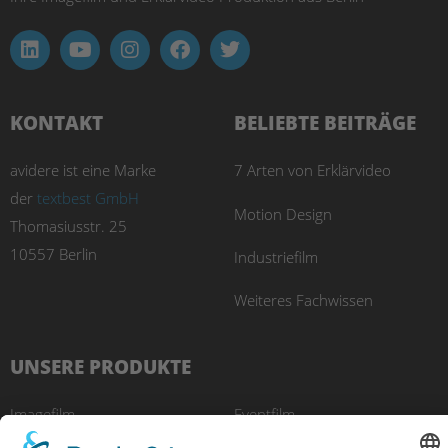
KONTAKT
BELIEBTE BEITRÄGE
avidere ist eine Marke
7 Arten von Erklärvideo
der
textbest GmbH
Motion Design
Thomasiusstr. 25
10557 Berlin
Industriefilm
Weiteres Fachwissen
UNSERE PRODUKTE
Imagefilm
Eventfilm