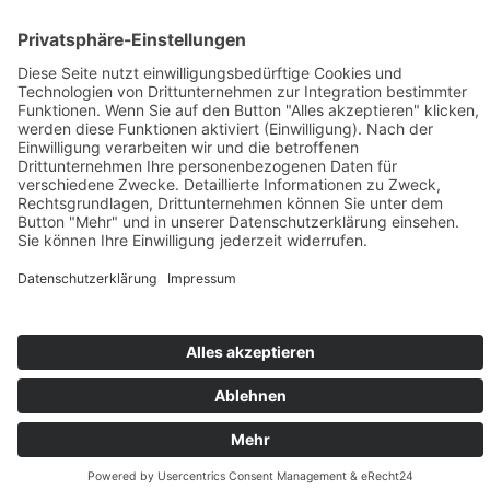
Imagefilm
Eventfilm
Erklärvideo
Luftaufnahmen
Recruitingfilm
E-Learning
Produktfilm
Videomarketing
© 2025 avidere | Film & Kommunikation
Impressum
Datenschutz
Design & Code
kube.studio