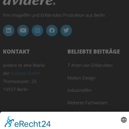
Ihre Imagefilm und Erklärvideo Produktion aus Berlin
KONTAKT
BELIEBTE BEITRÄGE
avidere ist eine Marke
7 Arten von Erklärvideo
der
textbest GmbH
Motion Design
Thomasiusstr. 25
10557 Berlin
Industriefilm
Weiteres Fachwissen
UNSERE PRODUKTE