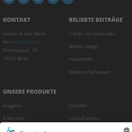
KONTAKT
BELIEBTE BEITRÄGE
avidere ist eine Marke
7 Arten von Erklärvideo
der
textbest GmbH
Motion Design
Thomasiusstr. 25
10557 Berlin
Industriefilm
Weiteres Fachwissen
UNSERE PRODUKTE
Imagefilm
Eventfilm
Erklärvideo
Luftaufnahmen
Recruitingfilm
E-Learning