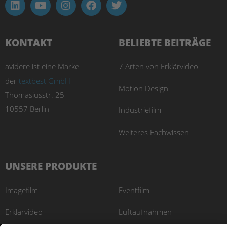
KONTAKT
BELIEBTE BEITRÄGE
avidere ist eine Marke
7 Arten von Erklärvideo
der
textbest GmbH
Motion Design
Thomasiusstr. 25
10557 Berlin
Industriefilm
Weiteres Fachwissen
UNSERE PRODUKTE
Imagefilm
Eventfilm
Erklärvideo
Luftaufnahmen