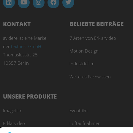
KONTAKT
BELIEBTE BEITRÄGE
avidere ist eine Marke
7 Arten von Erklärvideo
der
textbest GmbH
Motion Design
Thomasiusstr. 25
10557 Berlin
Industriefilm
Weiteres Fachwissen
UNSERE PRODUKTE
Imagefilm
Eventfilm
Erklärvideo
Luftaufnahmen