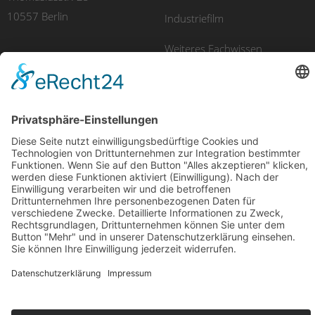
10557 Berlin
Industriefilm
Weiteres Fachwissen
UNSERE PRODUKTE
Imagefilm
Eventfilm
Erklärvideo
Luftaufnahmen
Recruitingfilm
E-Learning
Produktfilm
Videomarketing
© 2025 avidere | Film & Kommunikation