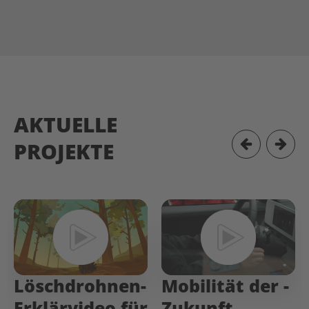
AKTUELLE
PROJEKTE
Löschdrohnen-
Mobilität­ der­ ­
Erklärvideo für
Zukunft