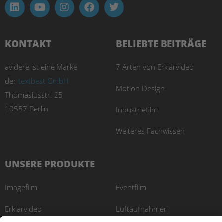
KONTAKT
BELIEBTE BEITRÄGE
avidere ist eine Marke
7 Arten von Erklärvideo
der
textbest GmbH
Motion Design
Thomasiusstr. 25
10557 Berlin
Industriefilm
Weiteres Fachwissen
UNSERE PRODUKTE
Imagefilm
Eventfilm
Erklärvideo
Luftaufnahmen