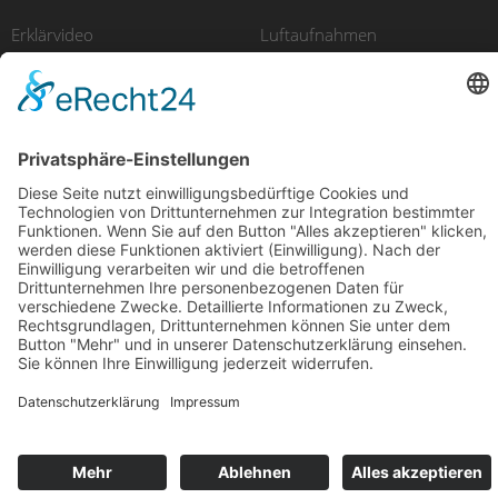
Erklärvideo
Luftaufnahmen
Recruitingfilm
E-Learning
Produktfilm
Videomarketing
© 2025 avidere | Film & Kommunikation
Impressum
Datenschutz
Design & Code
kube.studio