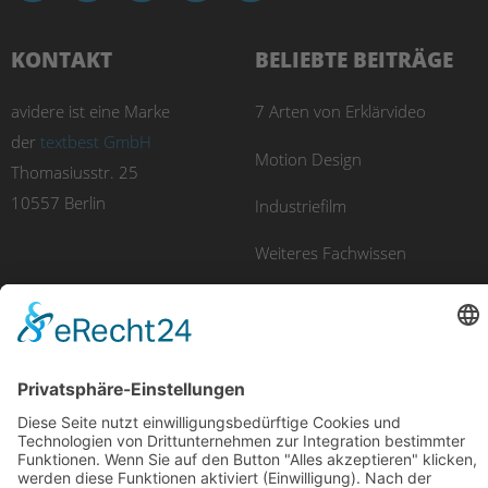
KONTAKT
BELIEBTE BEITRÄGE
avidere ist eine Marke
7 Arten von Erklärvideo
der
textbest GmbH
Motion Design
Thomasiusstr. 25
10557 Berlin
Industriefilm
Weiteres Fachwissen
UNSERE PRODUKTE
Imagefilm
Eventfilm
Erklärvideo
Luftaufnahmen
Recruitingfilm
E-Learning