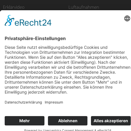
Erklärvideo
Luftaufnahmen
Recruitingfilm
E-Learning
Produktfilm
Videomarketing
© 2025 avidere | Film & Kommunikation
Impressum
Datenschutz
Design & Code
kube.studio