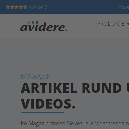
4.9 von 5
News





PRODUKTE
MAGAZIN
ARTIKEL RUND
VIDEOS.
Im Magazin finden Sie aktuelle Videotrends s