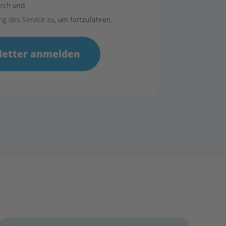
urch
und
ng des Service zu
, um fortzufahren.