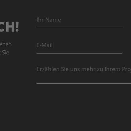
CH!
gehen
 Sie