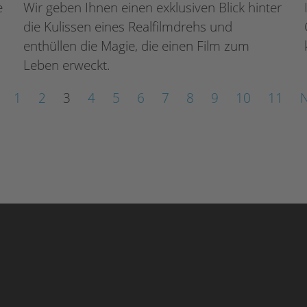
e
Wir geben Ihnen einen exklusiven Blick hinter
die Kulissen eines Realfilmdrehs und
enthüllen die Magie, die einen Film zum
Leben erweckt.
1
2
3
4
5
6
7
8
9
10
11
N