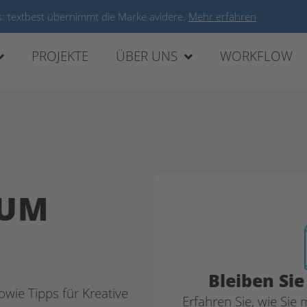
: textbest übernimmt die Marke avidere.
Mehr erfahren
PROJEKTE
ÜBER UNS
WORKFLOW
 UM
Bleiben Si
owie Tipps für Kreative
Erfahren Sie, wie Sie 