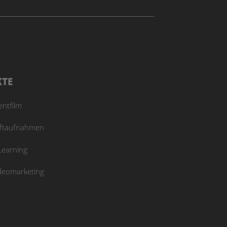
KTE
entfilm
ftaufnahmen
Learning
deomarketing