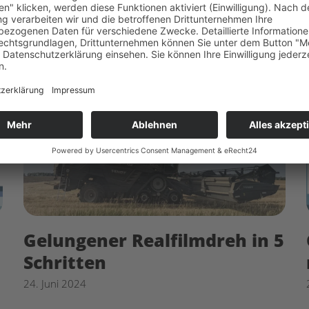
erfolgreiche Umsetzung.
Gelungener Realfilmdreh in 5
Schritten
24. Juni 2024