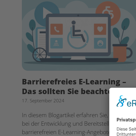
Barrierefreies E-Learning –
Das sollten Sie beachten!
17. September 2024
In diesem Blogartikel erfahren Sie, worauf Si
bei der Entwicklung und Bereitstellung von
barrierefreien E-Learning-Angeboten achten