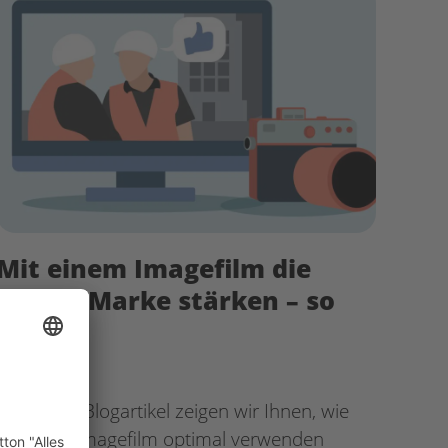
Mit einem Imagefilm die
eigene Marke stärken – so
geht’s!
29. Juli 2024
In diesem Blogartikel zeigen wir Ihnen, wie
sie einen Imagefilm optimal verwenden