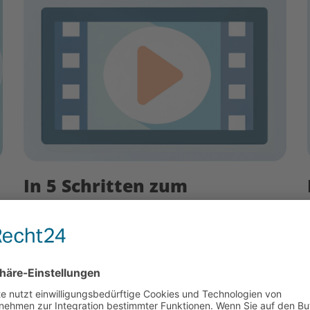
In 5 Schritten zum
erfolgreichen Erklärvideo!
14. August 2024
e
In diesem Artikel werfen wir einen Blick auf
den Workflow, der ein animiertes Erklärvideo
zum Leben erweckt und geben Tipps für eine