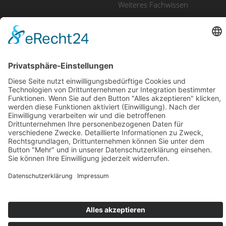
Weiteres Fachwissen
UNSERE PRODUKTE
Imagefilm
Eventfilm
Erklärvideo
Luftaufnahmen
Recruitingfilm
E-Learning
Produktfilm
Videomarketing
© 2025 avidere | Film & Kommunikation
Impressum
Datenschutz
Design & Code
kube.studio