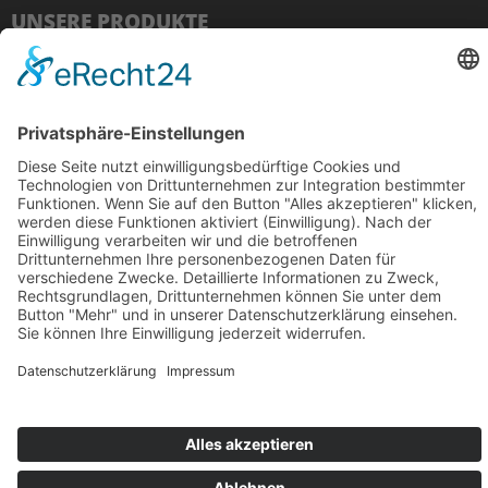
UNSERE PRODUKTE
Imagefilm
Eventfilm
Erklärvideo
Luftaufnahmen
Recruitingfilm
E-Learning
Produktfilm
Videomarketing
© 2025 avidere | Film & Kommunikation
Impressum
Datenschutz
Design & Code
kube.studio